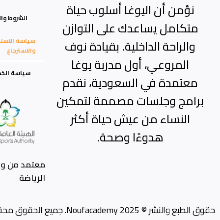
نؤمن أن اليوغا أسلوب حياة
الشروط وال
متكامل يساعدك على التوازن
سياسة الاستب
والراحة الداخلية. بقيادة نوف
والاسترجاع
المروعي، أول مدربة يوغا
سياسة الخ
معتمدة في السعودية، نقدم
برامج وجلسات مصممة لتمكين
النساء من عيش حياة أكثر
هدوءًا وصحة.
معتمد من وزا
الرياضة
حقوق الطبع والنشر © 2025 Noufacademy. جميع الحقوق محفوظة.