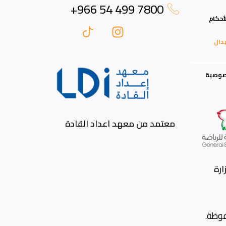
أحكام
دال
صوصية
معتمد من معهد اعداد القادة
رة