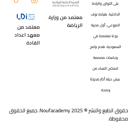
على التوازن والراحة
الداخلية. بقيادة نوف
معتمد من وزارة
الرياضة
المروعي، أول مدربة
معتمد من
معهد اعداد
يوغا معتمدة في
القادة
السعودية، نقدم برامج
وجلسات مصممة
لتمكين النساء من
عيش حياة أكثر هدوءًا
وصحة.
حقوق الطبع والنشر © 2025 Noufacademy. جميع الحقوق
محفوظة.